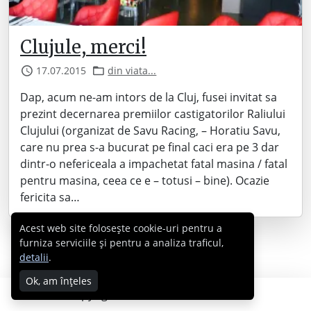
Clujule, merci!
17.07.2015
din viata...
Dap, acum ne-am intors de la Cluj, fusei invitat sa
prezint decernarea premiilor castigatorilor Raliului
Clujului (organizat de Savu Racing, – Horatiu Savu,
care nu prea s-a bucurat pe final caci era pe 3 dar
dintr-o nefericeala a impachetat fatal masina / fatal
pentru masina, ceea ce e – totusi – bine). Ocazie
fericita sa…
Acest web site folosește cookie-uri pentru a
furniza serviciile și pentru a analiza traficul,
detalii
.
Ok, am înțeles
Copyright © 2007 - 2026 Cabral.ro