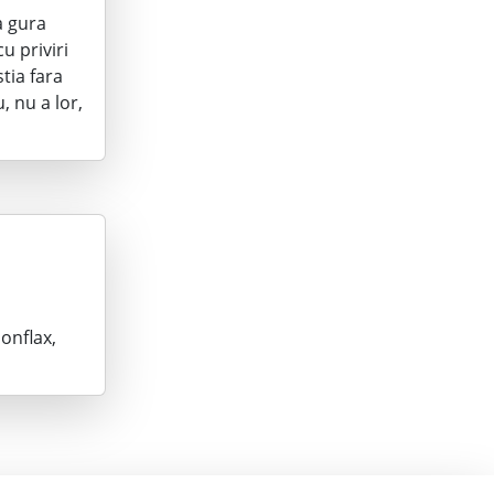
a gura
u priviri
tia fara
, nu a lor,
bonflax,