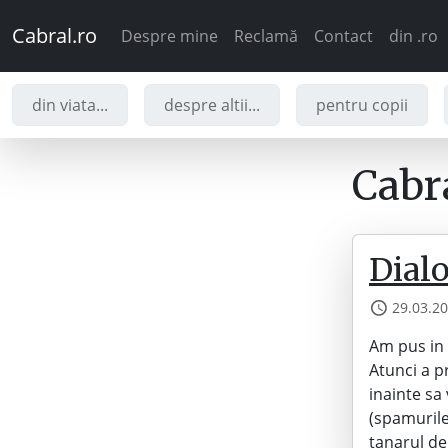
Cabral.ro
Despre mine
Reclamă
Contact
din .ro
din viata...
despre altii...
pentru copii
Cabra
Dialo
29.03.2
Am pus in 
Atunci a p
inainte sa
(spamurile
tanarul d