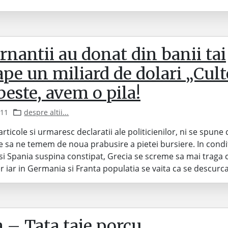
nantii au donat din banii tai
pe un miliard de dolari „Cult
este, avem o pila!
011
despre altii...
articole si urmaresc declaratii ale politicienilor, ni se spune
 sa ne temem de noua prabusire a pietei bursiere. In conditi
a si Spania suspina constipat, Grecia se screme sa mai traga 
r iar in Germania si Franta populatia se vaita ca se descurc
 – Tata taie porcu