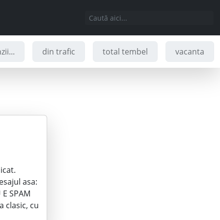
ii...
din trafic
total tembel
vacanta
icat.
esajul asa:
NU E SPAM
 clasic, cu