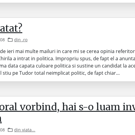
atat?
008
din .ro
de ieri mai multe mailuri in care mi se cerea opinia referitor
irila a intrat in politica. Impropriu spus, de fapt el a anunt
ma data capata culoare politica si sustine un candidat la ac
 il stiu pe Tudor total neimplicat politic, de fapt chiar…
oral vorbind, hai s-o luam in
m
008
din viata...