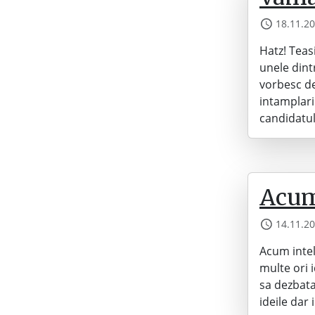
18.11.2
Hatz! Teas
unele dint
vorbesc de
intamplari
candidatu
Acum
14.11.2
Acum intel
multe ori 
sa dezbata
ideile dar 