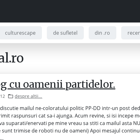
culturescape
de sufletel
din .ro
recenz
l.ro
g cu oamenii partidelor.
012
despre altii...
discutie mailul ne-coloratului politic PP-DD intr-un post ded
rimit raspunsuri cat sa-i ajunga. Acum revine, si isi incepe m
 va suparati/enervati pe mine vreau sa stiti ca mailul asta 
 sunt trimise de roboti nu de oameni) Apoi mesajul continua
e…