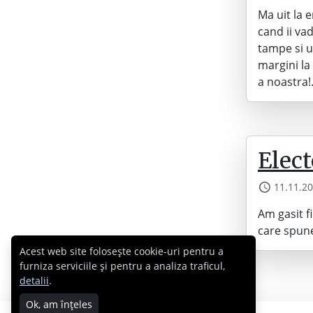
Ma uit la 
cand ii va
tampe si u
margini la
a noastra
Elect
11.11.2
Am gasit fi
care spune
Acest web site folosește cookie-uri pentru a
furniza serviciile și pentru a analiza traficul,
detalii
.
Ok, am înțeles