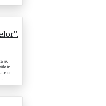
elor”.
 ca nu
ile in
cate-o
a…