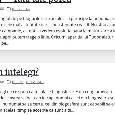
008
din viata...
ing-ul de pe blogurile care au ales sa participe la nebunia as
re cele mai asteptate dar si neasteptate reactii. Nu stau ac
 campanie, astept sa vedem evolutia pana la maturizare a id
i, apoi putem trage o linie. Oricum, aparitia lui Tudor alaturi
l pe…
 intelegi?
008
din .ro
,
din viata...
egi de ce spun ca-mi place blogosfera? E un conglomerat de 
ideile astea se bat cap in cap, numai ca cei din blogosfera su
, nu numai sa se certe, cei din blogosfera sunt capabili sa-si
in acelasi timp sa accepte ca sunt altii…