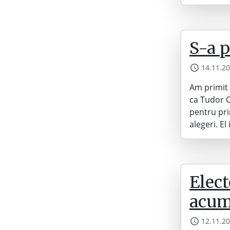
S-a p
14.11.2
Am primit 
ca Tudor Ch
pentru pri
alegeri. El
Elect
acu
12.11.2