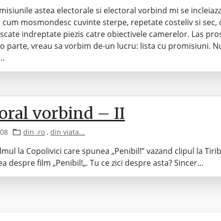
emisiunile astea electorale si electoral vorbind mi se incleiaz
d cum mosmondesc cuvinte sterpe, repetate costeliv si sec, c
scate indreptate piezis catre obiectivele camerelor. Las pros
 o parte, vreau sa vorbim de-un lucru: lista cu promisiuni. Nu
!…
oral vorbind – II
008
din .ro
,
din viata...
lmul la Copolivici care spunea „Penibil!” vazand clipul la Tiri
a despre film „Penibil!„. Tu ce zici despre asta? Sincer…