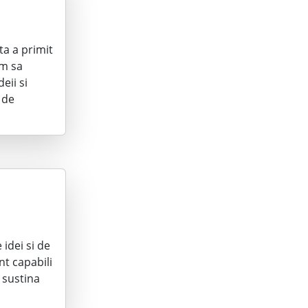
ta a primit
um sa
eii si
 de
idei si de
nt capabili
 sustina