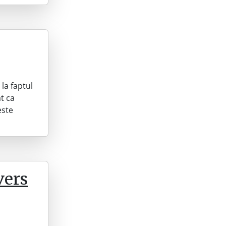
 la faptul
at ca
este
vers