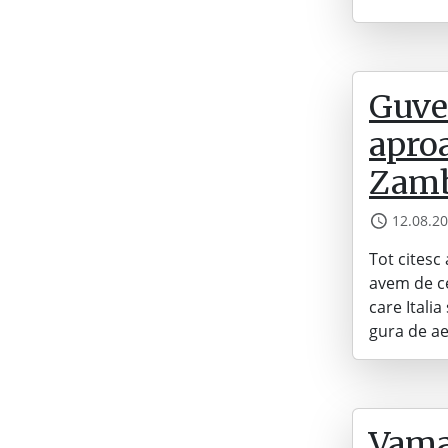
Guver
aproa
Zamb
12.08.2
Tot citesc 
avem de ce
care Itali
gura de ae
Vama