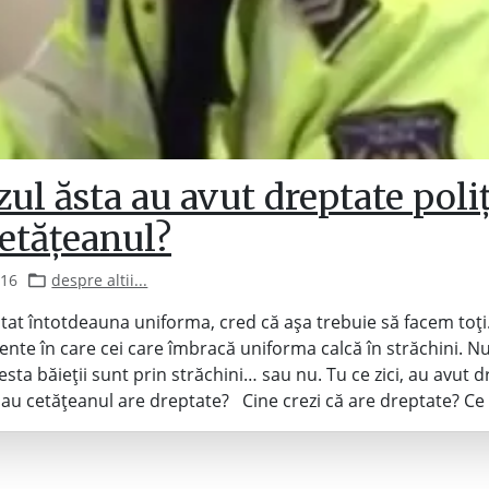
zul ăsta au avut dreptate poliț
etățeanul?
016
despre altii...
at întotdeauna uniforma, cred că așa trebuie să facem toți.
te în care cei care îmbracă uniforma calcă în străchini. Nu
esta băieții sunt prin străchini… sau nu. Tu ce zici, au avut 
? Sau cetățeanul are dreptate? Cine crezi că are dreptate? C