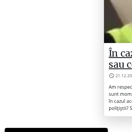
În ca
sau c
21.12.2
Am respect
sunt momen
în cazul ac
polițiștii