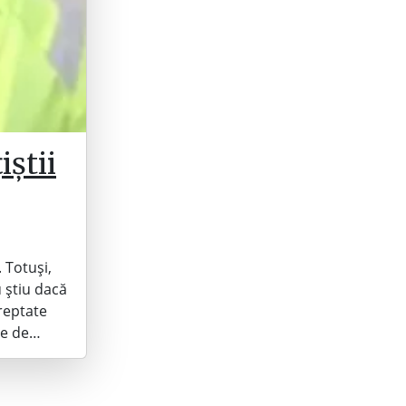
iștii
 Totuși,
 știu dacă
dreptate
e e de…