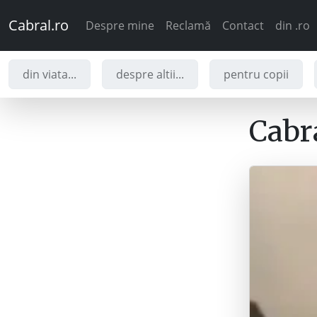
Cabral.ro
Despre mine
Reclamă
Contact
din .ro
din viata...
despre altii...
pentru copii
Cabra