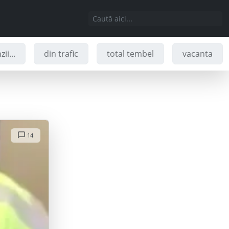
ii...
din trafic
total tembel
vacanta
14