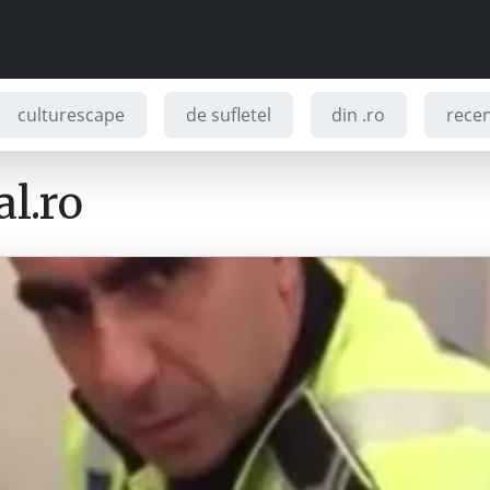
culturescape
de sufletel
din .ro
recenz
l.ro