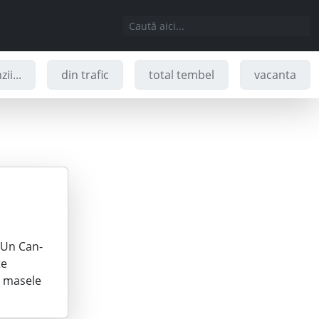
ii...
din trafic
total tembel
vacanta
. Un Can-
te
re masele