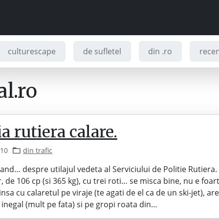
culturescape
de sufletel
din .ro
recenz
l.ro
ia rutiera calare.
010
din trafic
rand… despre utilajul vedeta al Serviciului de Politie Rutiera
 de 106 cp (si 365 kg), cu trei roti… se misca bine, nu e foar
nsa cu calaretul pe viraje (te agati de el ca de un ski-jet), a
 inegal (mult pe fata) si pe gropi roata din…