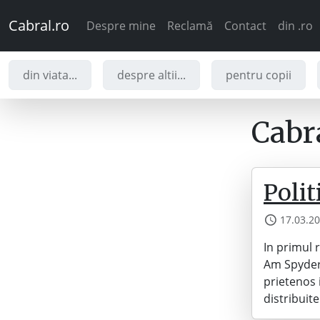
Cabral.ro
Despre mine
Reclamă
Contact
din .ro
din viata...
despre altii...
pentru copii
Cabra
Polit
17.03.2
In primul 
Am Spyder,
prietenos i
distribuite