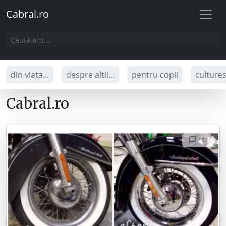
Cabral.ro
din viata...
despre altii...
pentru copii
culture
Cabral.ro
16