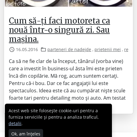
Cum să-ți faci motoreta ca
nouă într-o singură zi. Sau
mașina.
16.05.2016
parteneri de nadejde
,
prietenii mei
,
recenzi
Ca să ne fie clar de la început, tânărul (vorba vine)
care a investit în business-ul ăsta îmi este prieten
încă din copilărie. Mă rog, acum suntem certați.
Pentru că-i bou. Dar ce fac angajații lui este
spectaculos. Ideea este că au cumpărat niște scule
foarte tari pentru detailing moto și auto. Am testat
pe…
Acest web site folosește cookie-uri pentru a
furniza serviciile și pentru a analiza traficul,
detalii
.
Ok, am înțeles