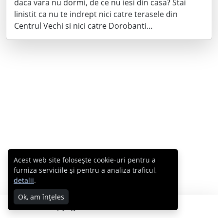
daca vara nu dormi, de ce nu iesi din casa? Stai
linistit ca nu te indrept nici catre terasele din
Centrul Vechi si nici catre Dorobanti…
Acest web site folosește cookie-uri pentru a
furniza serviciile și pentru a analiza traficul,
detalii
.
Ok, am înțeles
Copyright © 2007 - 2026 Cabral.ro