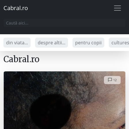
Cabral.ro
din viata...
despre altii...
pentru copii
culture
Cabral.ro
12