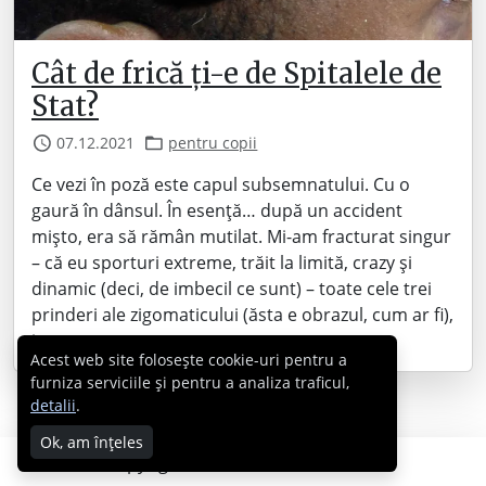
Cât de frică ți-e de Spitalele de
Stat?
07.12.2021
pentru copii
Ce vezi în poză este capul subsemnatului. Cu o
gaură în dânsul. În esență… după un accident
mișto, era să rămân mutilat. Mi-am fracturat singur
– că eu sporturi extreme, trăit la limită, crazy și
dinamic (deci, de imbecil ce sunt) – toate cele trei
prinderi ale zigomaticului (ăsta e obrazul, cum ar fi),
iar…
Acest web site folosește cookie-uri pentru a
furniza serviciile și pentru a analiza traficul,
detalii
.
Ok, am înțeles
Copyright © 2007 - 2026 Cabral.ro