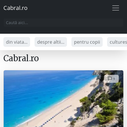
Cabral.ro
din viata...
despre altii...
pentru copii
culture
Cabral.ro
9