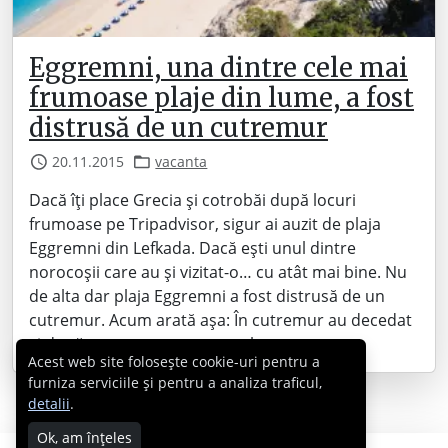
Eggremni, una dintre cele mai
frumoase plaje din lume, a fost
distrusă de un cutremur
20.11.2015
vacanta
Dacă îți place Grecia și cotrobăi după locuri
frumoase pe Tripadvisor, sigur ai auzit de plaja
Eggremni din Lefkada. Dacă ești unul dintre
norocoșii care au și vizitat-o… cu atât mai bine. Nu
de alta dar plaja Eggremni a fost distrusă de un
cutremur. Acum arată așa: În cutremur au decedat
și două persoane, cutremurul…
Acest web site folosește cookie-uri pentru a
furniza serviciile și pentru a analiza traficul,
detalii
.
Ok, am înțeles