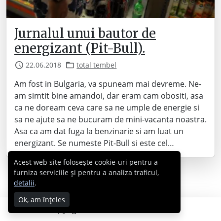
Jurnalul unui bautor de
energizant (Pit-Bull).
22.06.2018
total tembel
Am fost in Bulgaria, va spuneam mai devreme. Ne-
am simtit bine amandoi, dar eram cam obositi, asa
ca ne doream ceva care sa ne umple de energie si
sa ne ajute sa ne bucuram de mini-vacanta noastra.
Asa ca am dat fuga la benzinarie si am luat un
energizant. Se numeste Pit-Bull si este cel…
Acest web site folosește cookie-uri pentru a
furniza serviciile și pentru a analiza traficul,
detalii
.
Ok, am înțeles
Copyright © 2007 - 2026 Cabral.ro