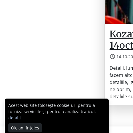
Kozar
14oc
14.10.2
Detalii, lu
facem altc
detaliile,
ne oprim, 
detaliile 
Acest web site folosește cookie-uri pentru a
furniza serviciile și pentru a analiza traficul,
detalii
.
Ok, am înțeles