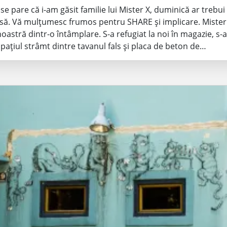
 se pare că i-am găsit familie lui Mister X, duminică ar trebu
să. Vă mulțumesc frumos pentru SHARE și implicare. Mister 
noastră dintr-o întâmplare. S-a refugiat la noi în magazie, s-a
pațiul strâmt dintre tavanul fals și placa de beton de…