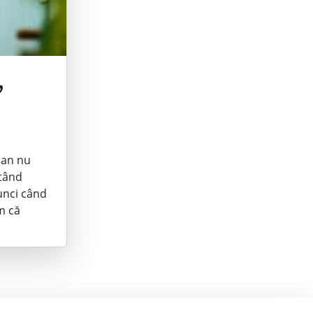
,
dian nu
itând
tunci când
m că