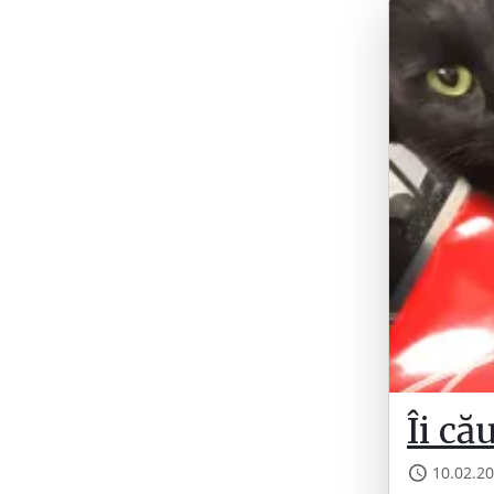
Îi că
10.02.2