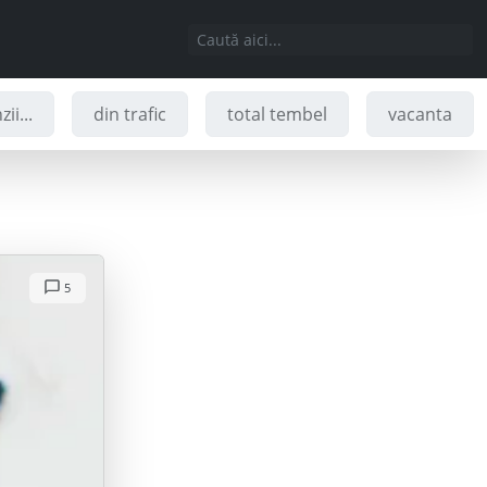
ii...
din trafic
total tembel
vacanta
5