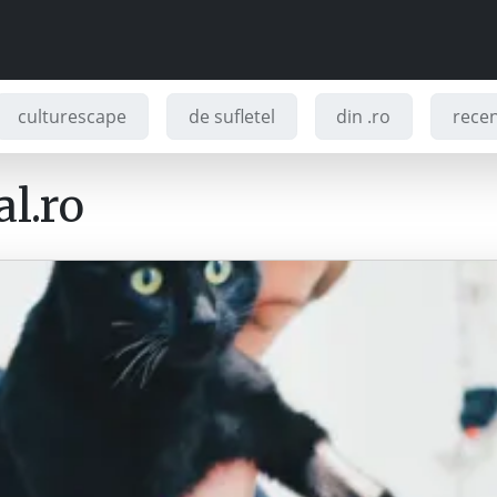
culturescape
de sufletel
din .ro
recenz
l.ro