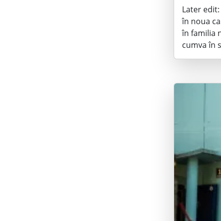
Later edit:
în noua ca
în familia 
cumva în s