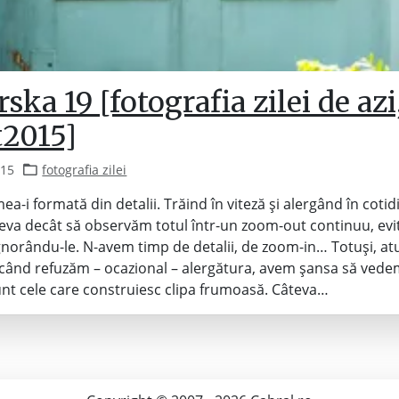
ska 19 [fotografia zilei de azi
t2015]
015
fotografia zilei
mea-i formată din detalii. Trăind în viteză și alergând în coti
eva decât să observăm totul într-un zoom-out continuu, ev
 ignorându-le. N-avem timp de detalii, de zoom-in… Totuși, a
când refuzăm – ocazional – alergătura, avem șansa să vede
sunt cele care construiesc clipa frumoasă. Câteva…