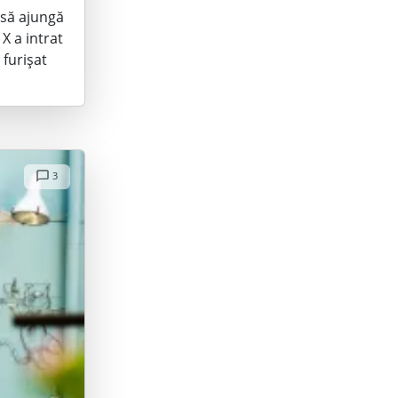
i să ajungă
X a intrat
 furișat
3