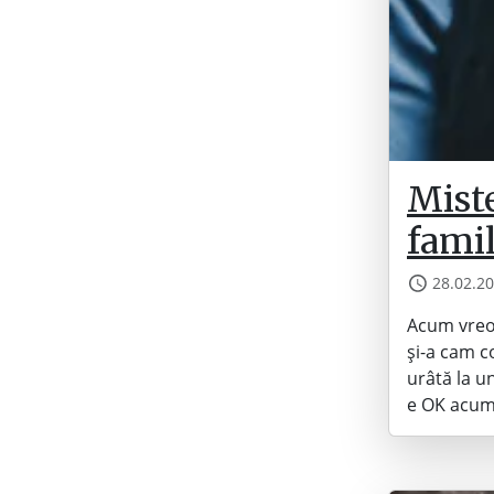
Miste
fami
28.02.2
Acum vreo
și-a cam c
urâtă la un
e OK acum,