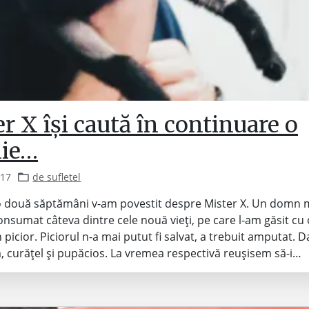
r X își caută în continuare o
lie…
017
de sufletel
 două săptămâni v-am povestit despre Mister X. Un domn 
onsumat câteva dintre cele nouă vieți, pe care l-am găsit cu
 picior. Piciorul n-a mai putut fi salvat, a trebuit amputat. D
 curățel și pupăcios. La vremea respectivă reușisem să-i…