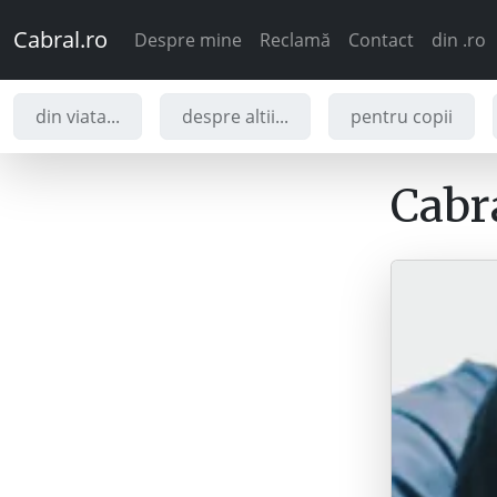
Cabral.ro
Despre mine
Reclamă
Contact
din .ro
din viata...
despre altii...
pentru copii
Cabra