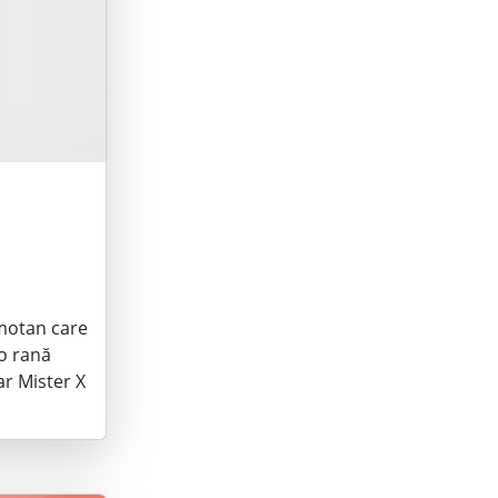
motan care
 o rană
ar Mister X