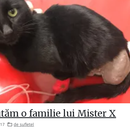
utăm o familie lui Mister X
017
de sufletel