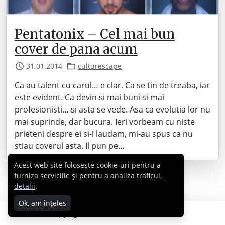
Pentatonix – Cel mai bun
cover de pana acum
31.01.2014
culturescape
Ca au talent cu carul… e clar. Ca se tin de treaba, iar
este evident. Ca devin si mai buni si mai
profesionisti… si asta se vede. Asa ca evolutia lor nu
mai suprinde, dar bucura. Ieri vorbeam cu niste
prieteni despre ei si-i laudam, mi-au spus ca nu
stiau coverul asta. Il pun pe…
Acest web site folosește cookie-uri pentru a
furniza serviciile și pentru a analiza traficul,
detalii
.
Ok, am înțeles
Copyright © 2007 - 2026 Cabral.ro