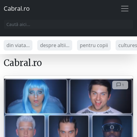
Cabral.ro
din viata...
despre altii...
pentru copii
culture
Cabral.ro
1