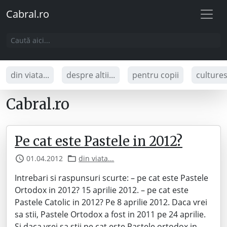
Cabral.ro
din viata...
despre altii...
pentru copii
culture
Cabral.ro
Pe cat este Pastele in 2012?
01.04.2012
din viata...
Intrebari si raspunsuri scurte: – pe cat este Pastele
Ortodox in 2012? 15 aprilie 2012. – pe cat este
Pastele Catolic in 2012? Pe 8 aprilie 2012. Daca vrei
sa stii, Pastele Ortodox a fost in 2011 pe 24 aprilie.
Si daca vrei sa stii pe cat este Pastele ortodox in