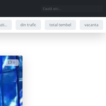
ii...
din trafic
total tembel
vacanta
17