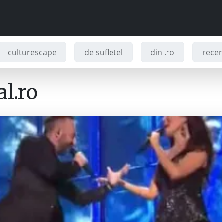
culturescape
de sufletel
din .ro
recenz
l.ro