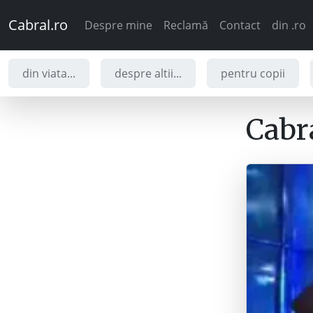
Cabral.ro
Despre mine
Reclamă
Contact
din .ro
din viata...
despre altii...
pentru copii
Cabra