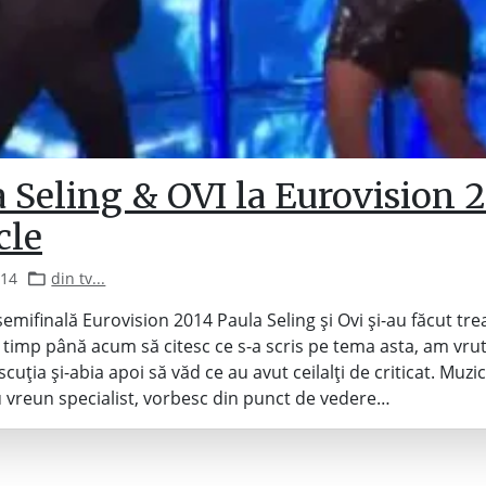
 Seling & OVI la Eurovision 2
cle
014
din tv...
semifinală Eurovision 2014 Paula Seling și Ovi și-au făcut tre
timp până acum să citesc ce s-a scris pe tema asta, am vrut 
cuția și-abia apoi să văd ce au avut ceilalți de criticat. Muzi
vreun specialist, vorbesc din punct de vedere…