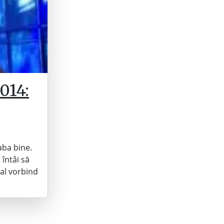
014:
aba bine.
întâi să
cal vorbind