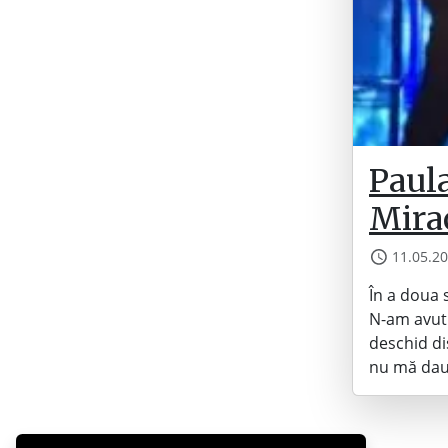
Paula
Mira
11.05.2
În a doua 
N-am avut 
deschid dis
nu mă dau 