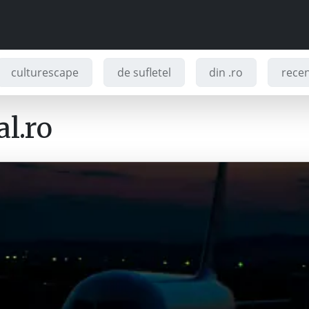
culturescape
de sufletel
din .ro
recenz
l.ro