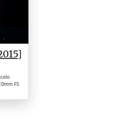
2015]
acolo
 210mm F5