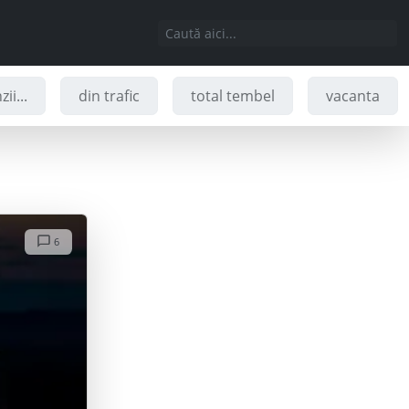
ii...
din trafic
total tembel
vacanta
6