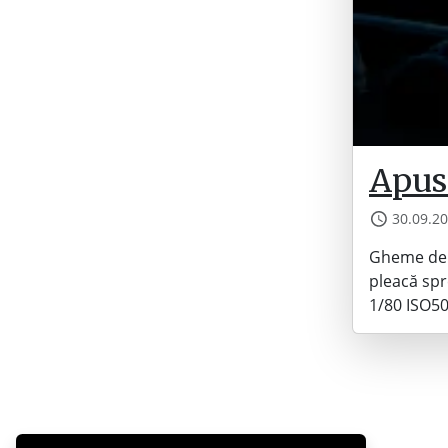
Apus 
30.09.2
Gheme de g
pleacă spr
1/80 ISO5