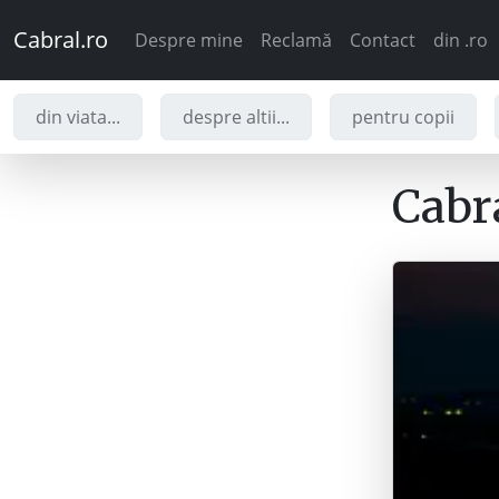
Cabral.ro
Despre mine
Reclamă
Contact
din .ro
din viata...
despre altii...
pentru copii
Cabra