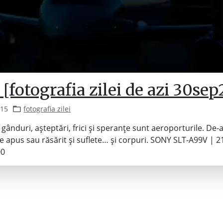
[fotografia zilei de azi 30sep
015
fotografia zilei
ânduri, așteptări, frici și speranțe sunt aeroporturile. De-
e apus sau răsărit și suflete… și corpuri. SONY SLT-A99V |
00