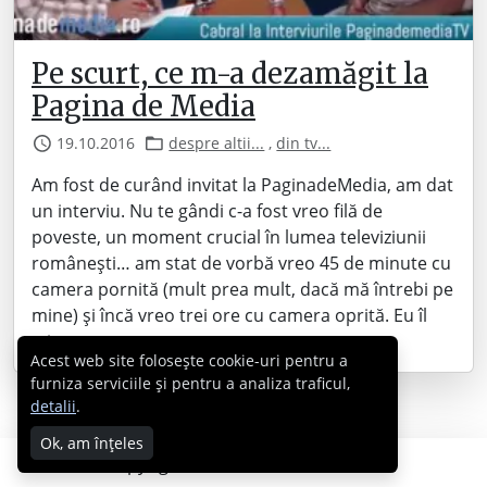
Pe scurt, ce m-a dezamăgit la
Pagina de Media
19.10.2016
despre altii...
,
din tv...
Am fost de curând invitat la PaginadeMedia, am dat
un interviu. Nu te gândi c-a fost vreo filă de
poveste, un moment crucial în lumea televiziunii
românești… am stat de vorbă vreo 45 de minute cu
camera pornită (mult prea mult, dacă mă întrebi pe
mine) și încă vreo trei ore cu camera oprită. Eu îl
știam…
Acest web site folosește cookie-uri pentru a
furniza serviciile și pentru a analiza traficul,
detalii
.
Ok, am înțeles
Copyright © 2007 - 2026 Cabral.ro