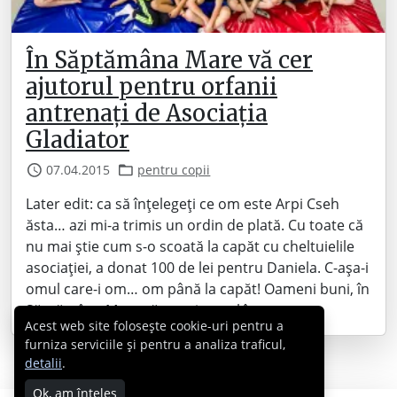
În Săptămâna Mare vă cer
ajutorul pentru orfanii
antrenați de Asociația
Gladiator
07.04.2015
pentru copii
Later edit: ca să înțelegeți ce om este Arpi Cseh
ăsta… azi mi-a trimis un ordin de plată. Cu toate că
nu mai știe cum s-o scoată la capăt cu cheltuielile
asociației, a donat 100 de lei pentru Daniela. C-așa-i
omul care-i om… om până la capăt! Oameni buni, în
Săptămâna Mare vă cer ajutorul în…
Acest web site folosește cookie-uri pentru a
furniza serviciile și pentru a analiza traficul,
detalii
.
Ok, am înțeles