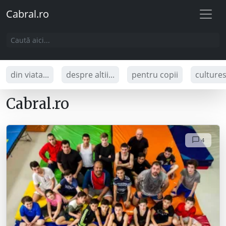
Cabral.ro
din viata...
despre altii...
pentru copii
culture
Cabral.ro
4