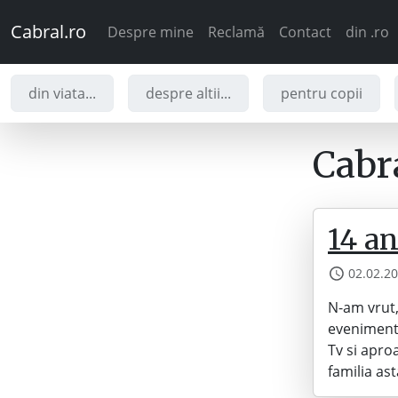
Cabral.ro
Despre mine
Reclamă
Contact
din .ro
din viata...
despre altii...
pentru copii
Cabra
14 an
02.02.2
N-am vrut,
eveniment 
Tv si apro
familia as