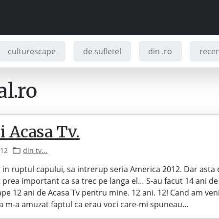
culturescape
de sufletel
din .ro
recenz
l.ro
i Acasa Tv.
012
din tv...
 in ruptul capului, sa intrerup seria America 2012. Dar asta 
prea important ca sa trec pe langa el… S-au facut 14 ani d
ape 12 ani de Acasa Tv pentru mine. 12 ani. 12! Cand am veni
ta m-a amuzat faptul ca erau voci care-mi spuneau…