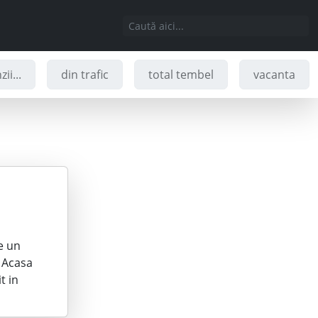
ii...
din trafic
total tembel
vacanta
e un
e Acasa
t in