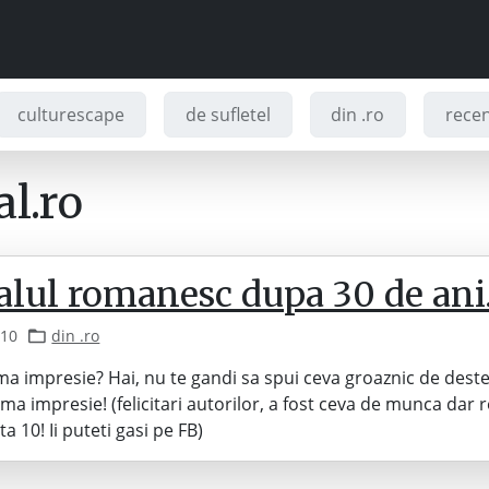
culturescape
de sufletel
din .ro
recenz
l.ro
ralul romanesc dupa 30 de an
010
din .ro
ma impresie? Hai, nu te gandi sa spui ceva groaznic de dest
ma impresie! (felicitari autorilor, a fost ceva de munca dar r
a 10! Ii puteti gasi pe FB)