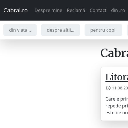
Cabral.ro
Despre mine
Reclamă
Contact
din .ro
din viata...
despre altii...
pentru copii
Cabra
Lito
11.08.2
Care e pri
repede pri
este de not