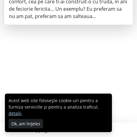
confort, cea pe care ti-ai construit-o cu truda, in ani
de feciorie fericita… Un exemplu? Eu preferam sa
nu am pat, preferam sa am salteaua…
Acest web site folosește cookie-uri pentru a
furniza serviciile și pentru a analiza traficul,
detalii
.
Ok, am înțeles
Copyright © 2007 - 2026 Cabral.ro