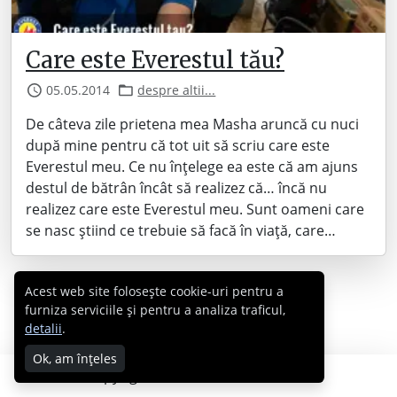
Care este Everestul tău?
05.05.2014
despre altii...
De câteva zile prietena mea Masha aruncă cu nuci
după mine pentru că tot uit să scriu care este
Everestul meu. Ce nu înțelege ea este că am ajuns
destul de bătrân încât să realizez că… încă nu
realizez care este Everestul meu. Sunt oameni care
se nasc știind ce trebuie să facă în viață, care…
Acest web site folosește cookie-uri pentru a
furniza serviciile și pentru a analiza traficul,
detalii
.
Ok, am înțeles
Copyright © 2007 - 2026 Cabral.ro