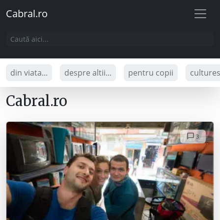
Cabral.ro
din viata...
despre altii...
pentru copii
culture
Cabral.ro
3