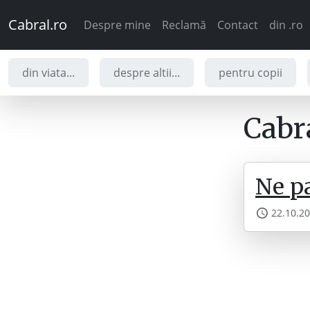
Cabral.ro
Despre mine
Reclamă
Contact
din .ro
din viata...
despre altii...
pentru copii
Cabra
Ne pa
22.10.2