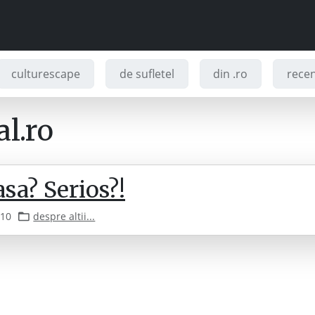
culturescape
de sufletel
din .ro
recenz
l.ro
sa? Serios?!
010
despre altii...