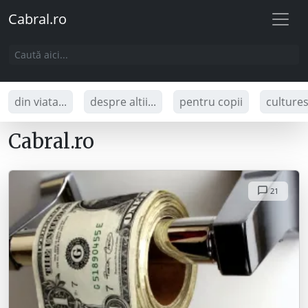
Cabral.ro
din viata...
despre altii...
pentru copii
culture
Cabral.ro
21