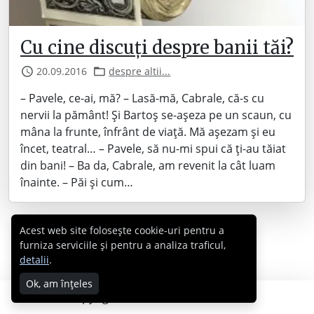
Cu cine discuți despre banii tăi?
20.09.2016
despre altii...
– Pavele, ce-ai, mă? – Lasă-mă, Cabrale, că-s cu
nervii la pământ! Și Bartoș se-așeza pe un scaun, cu
mâna la frunte, înfrânt de viață. Mă așezam și eu
încet, teatral… – Pavele, să nu-mi spui că ți-au tăiat
din bani! – Ba da, Cabrale, am revenit la cât luam
înainte. – Păi și cum…
Acest web site folosește cookie-uri pentru a
furniza serviciile și pentru a analiza traficul,
detalii
.
Ok, am înțeles
Copyright © 2007 - 2026 Cabral.ro