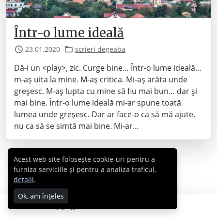
Într-o lume ideală
23.01.2020
scrieri degeaba
Dă-i un <play>, zic. Curge bine… Într-o lume ideală…
m-aș uita la mine. M-aș critica. Mi-aș arăta unde
greșesc. M-aș lupta cu mine să fiu mai bun… dar și
mai bine. Într-o lume ideală mi-ar spune toată
lumea unde greșesc. Dar ar face-o ca să mă ajute,
nu ca să se simtă mai bine. Mi-ar…
Acest web site folosește cookie-uri pentru a
furniza serviciile și pentru a analiza traficul,
detalii
.
Ok, am înțeles
Copyright © 2007 - 2026 Cabral.ro