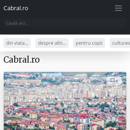
Cabral.ro
din viata...
despre altii...
pentru copii
culture
Cabral.ro
4