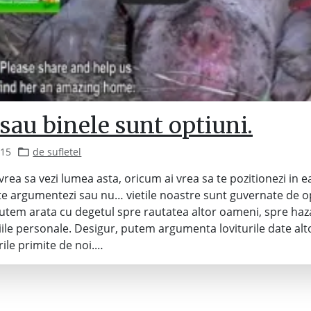
sau binele sunt optiuni.
015
de sufletel
vrea sa vezi lumea asta, oricum ai vrea sa te pozitionezi in 
 te argumentezi sau nu… vietile noastre sunt guvernate de op
utem arata cu degetul spre rautatea altor oameni, spre haz
tiile personale. Desigur, putem argumenta loviturile date al
rile primite de noi.…