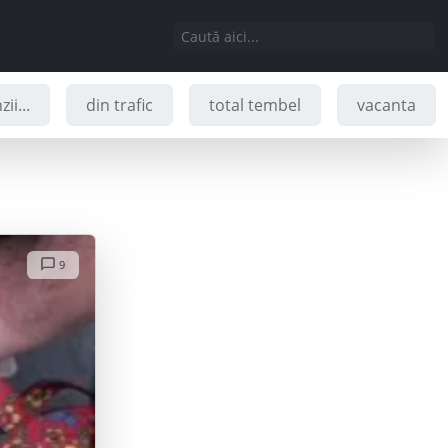
ii...
din trafic
total tembel
vacanta
9