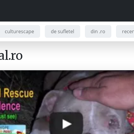
culturescape
de sufletel
din .ro
recenz
l.ro