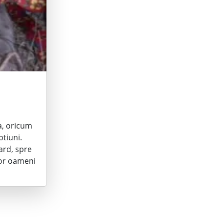
ea, oricum
tiuni.
ard, spre
tor oameni