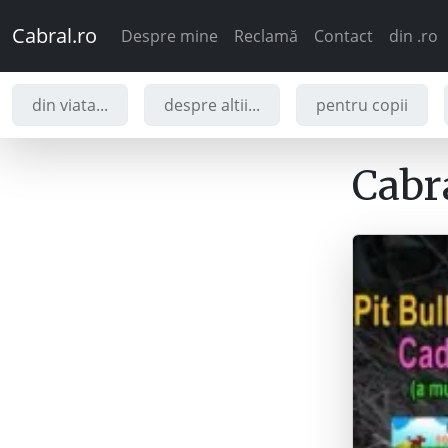
Cabral.ro
Despre mine
Reclamă
Contact
din .ro
din viata...
despre altii...
pentru copii
Cabra