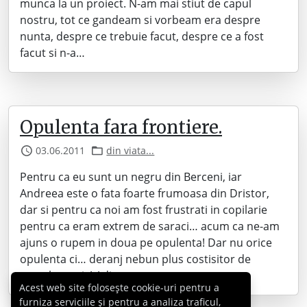
munca la un proiect. N-am mai stiut de capul
nostru, tot ce gandeam si vorbeam era despre
nunta, despre ce trebuie facut, despre ce a fost
facut si n-a…
Opulenta fara frontiere.
03.06.2011
din viata...
Pentru ca eu sunt un negru din Berceni, iar
Andreea este o fata foarte frumoasa din Dristor,
dar si pentru ca noi am fost frustrati in copilarie
pentru ca eram extrem de saraci… acum ca ne-am
ajuns o rupem in doua pe opulenta! Dar nu orice
opulenta ci… deranj nebun plus costisitor de
megalomanic! Adica…
Acest web site folosește cookie-uri pentru a
furniza serviciile și pentru a analiza traficul,