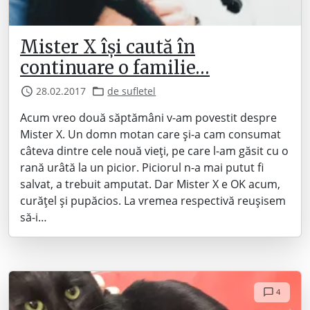
Mister X își caută în
continuare o familie…
28.02.2017
de sufletel
Acum vreo două săptămâni v-am povestit despre
Mister X. Un domn motan care și-a cam consumat
câteva dintre cele nouă vieți, pe care l-am găsit cu o
rană urâtă la un picior. Piciorul n-a mai putut fi
salvat, a trebuit amputat. Dar Mister X e OK acum,
curățel și pupăcios. La vremea respectivă reușisem
să-i…
4