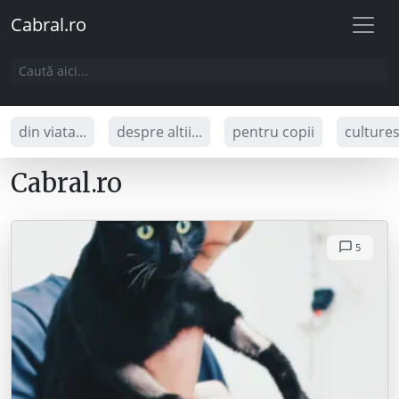
Cabral.ro
din viata...
despre altii...
pentru copii
culture
Cabral.ro
5