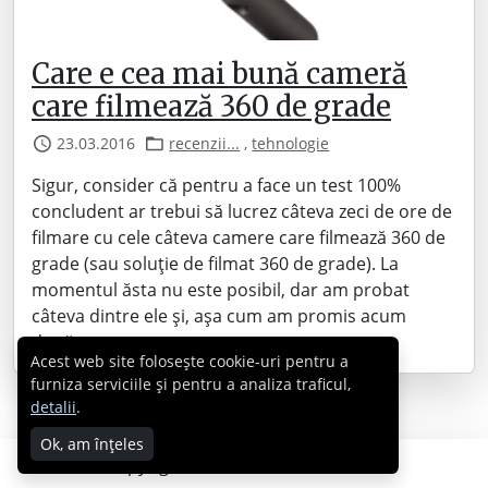
Care e cea mai bună cameră
care filmează 360 de grade
23.03.2016
recenzii...
,
tehnologie
Sigur, consider că pentru a face un test 100%
concludent ar trebui să lucrez câteva zeci de ore de
filmare cu cele câteva camere care filmează 360 de
grade (sau soluție de filmat 360 de grade). La
momentul ăsta nu este posibil, dar am probat
câteva dintre ele și, așa cum am promis acum
două…
Acest web site folosește cookie-uri pentru a
furniza serviciile și pentru a analiza traficul,
detalii
.
Ok, am înțeles
Copyright © 2007 - 2026 Cabral.ro