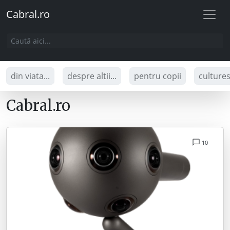
Cabral.ro
din viata...
despre altii...
pentru copii
culture
Cabral.ro
10