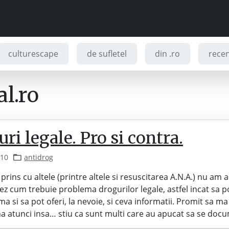
culturescape
de sufletel
din .ro
recenz
l.ro
ri legale. Pro si contra.
010
antidrog
prins cu altele (printre altele si resuscitarea A.N.A.) nu am 
 cum trebuie problema drogurilor legale, astfel incat sa p
ma si sa pot oferi, la nevoie, si ceva informatii. Promit sa ma
a atunci insa… stiu ca sunt multi care au apucat sa se do