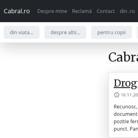
Cabral.ro
Despre mine
Reclamă
Contact
din .ro
din viata...
despre altii...
pentru copii
Cabra
Drogu
16.11.2
Recunosc, 
documentez
pozitie fer
punct. Pan