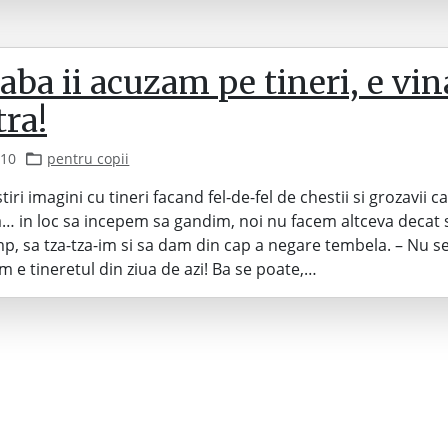
ba ii acuzam pe tineri, e vin
ra!
010
pentru copii
iri imagini cu tineri facand fel-de-fel de chestii si grozavii c
… in loc sa incepem sa gandim, noi nu facem altceva decat 
, sa tza-tza-im si sa dam din cap a negare tembela. – Nu s
m e tineretul din ziua de azi! Ba se poate,…