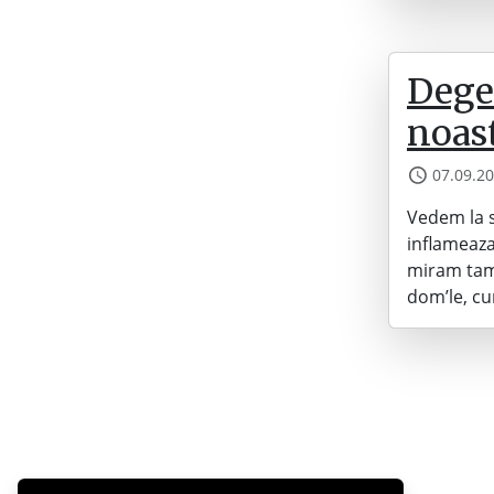
Degea
noast
07.09.2
Vedem la st
inflameaza
miram tamp
dom’le, cu