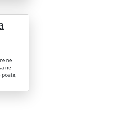
a
are ne
sa ne
e poate,