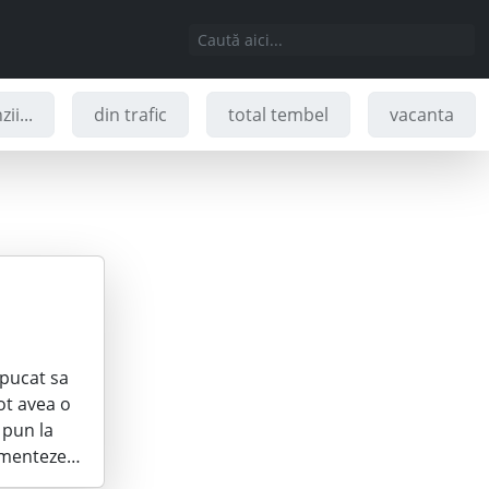
ii...
din trafic
total tembel
vacanta
apucat sa
ot avea o
 pun la
cumenteze…