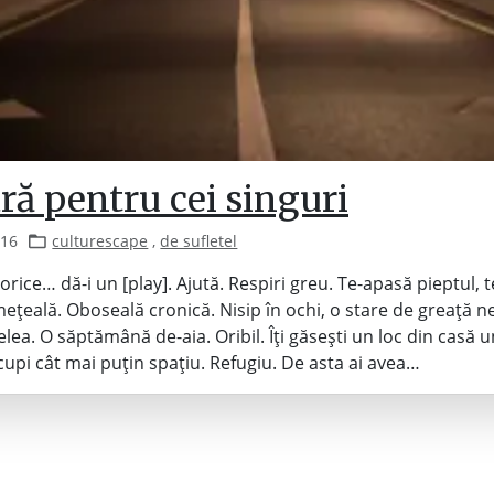
ră pentru cei singuri
016
culturescape
,
de sufletel
 orice… dă-i un [play]. Ajută. Respiri greu. Te-apasă pieptul, 
ețeală. Oboseală cronică. Nisip în ochi, o stare de greață ne
elea. O săptămână de-aia. Oribil. Îți găsești un loc din casă 
ocupi cât mai puțin spațiu. Refugiu. De asta ai avea…