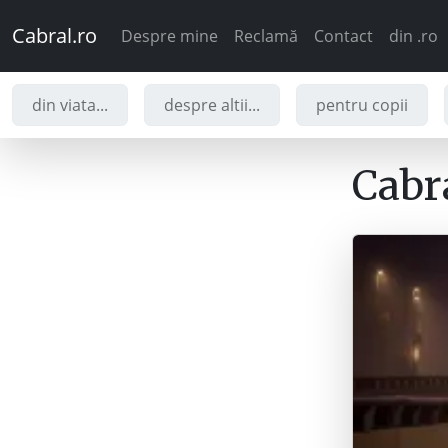
Cabral.ro
Despre mine
Reclamă
Contact
din .ro
din viata...
despre altii...
pentru copii
Cabra