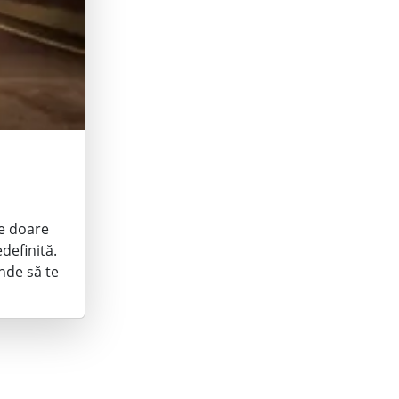
te doare
definită.
unde să te