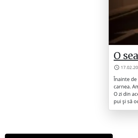
O sea
17.02.2
Înainte de
carnea. Am
O zi din ac
pui și să 