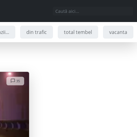
ii...
din trafic
total tembel
vacanta
35