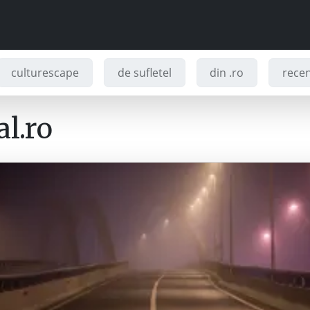
culturescape
de sufletel
din .ro
recenz
l.ro