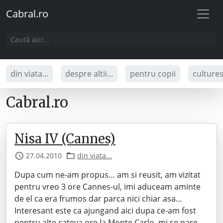
Cabral.ro
din viata...
despre altii...
pentru copii
culture
Cabral.ro
Nisa IV (Cannes)
27.04.2010
din viata...
Dupa cum ne-am propus… am si reusit, am vizitat
pentru vreo 3 ore Cannes-ul, imi aduceam aminte
de el ca era frumos dar parca nici chiar asa…
Interesant este ca ajungand aici dupa ce-am fost
pentru alte cateva ore la Monte Carlo, mi se pare