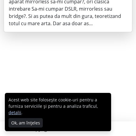
aparat mirrorless sa-mi cumpar?, ori clasica
intrebare Sa-mi cumpar DSLR, mirrorless sau
bridge?. Si as putea da mult din gura, teoretizand
totul cu mare arta. Dar asa doar as…
Acest web site folosește cookie-uri pentru a
furniza serviciile și pentru a analiza traficul,
detalii
.
Ok, am înțeles
Copyright © 2007 - 2026 Cabral.ro