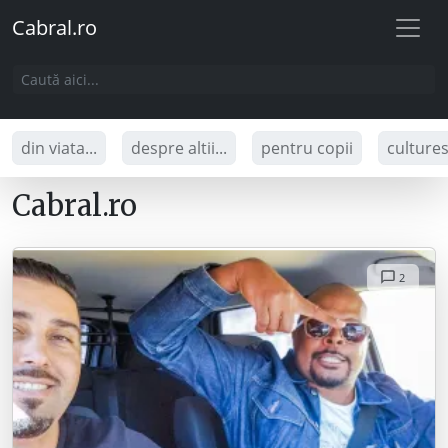
Cabral.ro
din viata...
despre altii...
pentru copii
culture
Cabral.ro
2