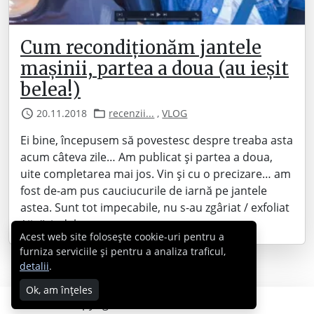
Cum recondiționăm jantele
mașinii, partea a doua (au ieșit
belea!)
20.11.2018
recenzii...
,
VLOG
Ei bine, începusem să povestesc despre treaba asta
acum câteva zile… Am publicat și partea a doua,
uite completarea mai jos. Vin și cu o precizare… am
fost de-am pus cauciucurile de iarnă pe jantele
astea. Sunt tot impecabile, nu s-au zgâriat / exfoliat
/ jigărit deloc.
Acest web site folosește cookie-uri pentru a
furniza serviciile și pentru a analiza traficul,
detalii
.
Ok, am înțeles
Copyright © 2007 - 2026 Cabral.ro