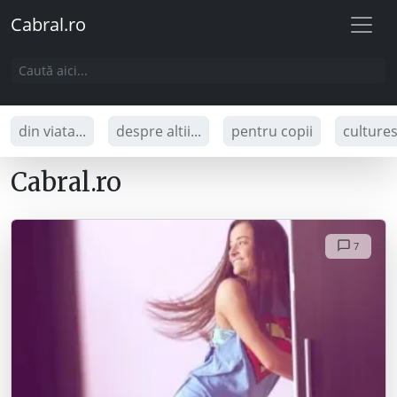
Cabral.ro
din viata...
despre altii...
pentru copii
culture
Cabral.ro
7