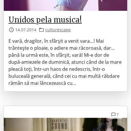
Unidos pela musica!
14.07.2014
culturescape
E vară, dragilor, în sfârșit a venit vara…! Mai
trântește o ploaie, o adiere mai răcoroasă, dar…
până la urmă este, în sfârșit, vară! Mi-e dor de
după-amiezele de duminică, atunci când de la mare
pleacă toți, într-un haos de nedescris, într-o
buluceală generală, când cei cu mai multă răbdare
rămân să mai lâncezească cu…
7