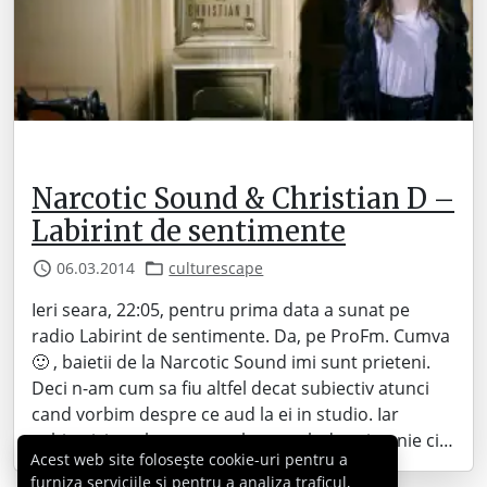
Narcotic Sound & Christian D –
Labirint de sentimente
06.03.2014
culturescape
Ieri seara, 22:05, pentru prima data a sunat pe
radio Labirint de sentimente. Da, pe ProFm. Cumva
🙂 , baietii de la Narcotic Sound imi sunt prieteni.
Deci n-am cum sa fiu altfel decat subiectiv atunci
cand vorbim despre ce aud la ei in studio. Iar
subiectivismul asta nu se leaga orb de prietenie ci…
Acest web site folosește cookie-uri pentru a
furniza serviciile și pentru a analiza traficul,