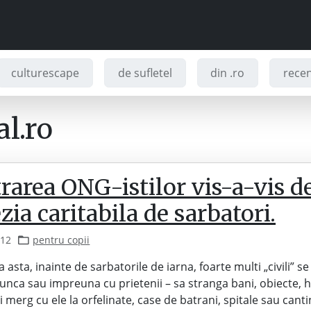
culturescape
de sufletel
din .ro
recenz
l.ro
rarea ONG-istilor vis-a-vis d
zia caritabila de sarbatori.
012
pentru copii
 asta, inainte de sarbatorile de iarna, foarte multi „civili” se
unca sau impreuna cu prietenii – sa stranga bani, obiecte, 
 merg cu ele la orfelinate, case de batrani, spitale sau canti