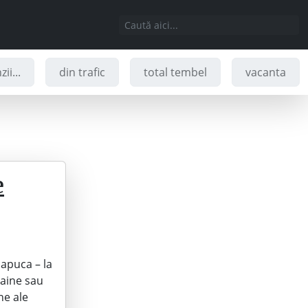
ii...
din trafic
total tembel
vacanta
e
 apuca – la
haine sau
ne ale