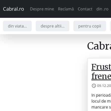
Cabral.ro
Despre mine
Reclamă
Contact
din .ro
din viata...
despre altii...
pentru copii
Cabra
Frust
frene
09.12.2
In perioada
locul de m
mancare si