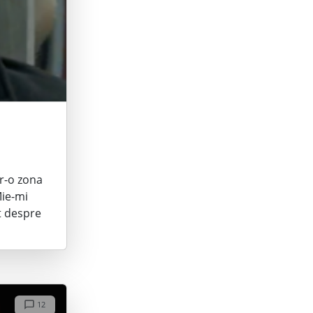
tr-o zona
Mie-mi
at despre
12