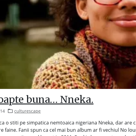
oapte buna… Nneka.
014
culturescape
ca o stiti pe simpatica nemtoaica nigeriana Nneka, dar are 
re faine. Fanii spun ca cel mai bun album ar fi vechiul No lo