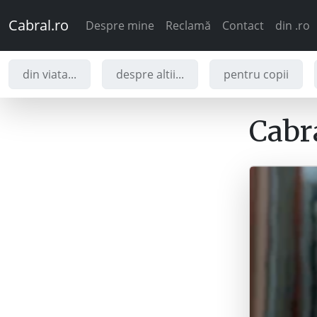
Cabral.ro
Despre mine
Reclamă
Contact
din .ro
din viata...
despre altii...
pentru copii
Cabra