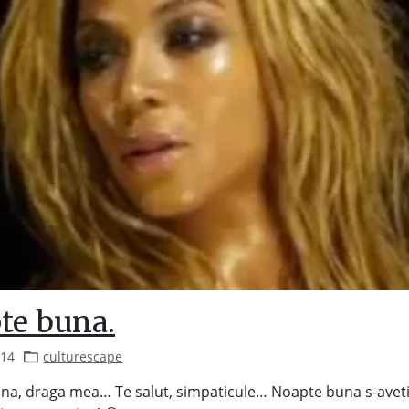
te buna.
014
culturescape
na, draga mea… Te salut, simpaticule… Noapte buna s-aveti