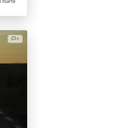
i foarte
6