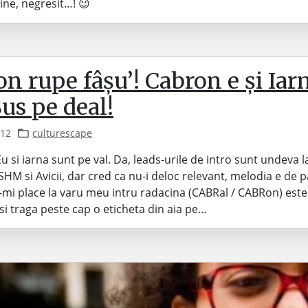
ne, negresit…! 😉
n rupe fâșu’! Cabron e și Iar
Sus pe deal!
012
culturescape
u si iarna sunt pe val. Da, leads-urile de intro sunt undeva l
HM si Avicii, dar cred ca nu-i deloc relevant, melodia e de p
-mi place la varu meu intru radacina (CABRal / CABRon) este
-si traga peste cap o eticheta din aia pe…