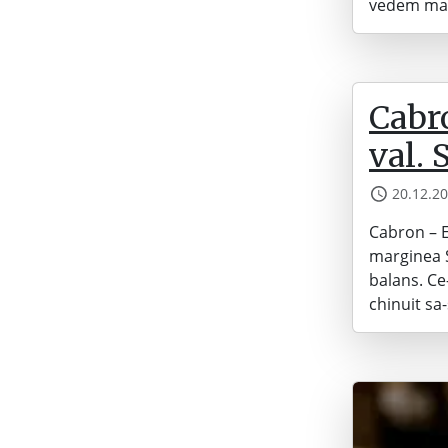
vedem mai
Cabro
val. 
20.12.2
Cabron – E
marginea S
balans. Ce
chinuit sa