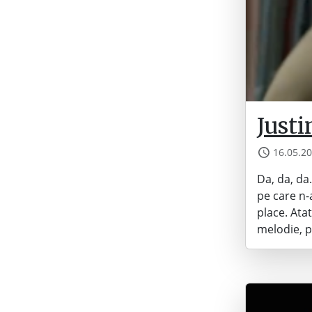
Just
16.05.2
Da, da, da
pe care n-
place. Ata
melodie, p