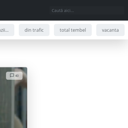
ii...
din trafic
total tembel
vacanta
40