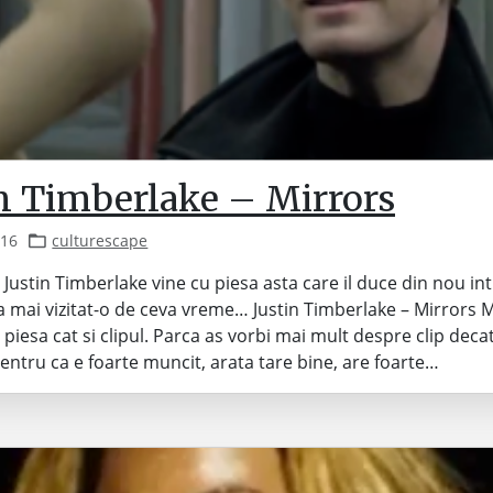
in Timberlake – Mirrors
016
culturescape
. Justin Timberlake vine cu piesa asta care il duce din nou in
a mai vizitat-o de ceva vreme… Justin Timberlake – Mirrors 
t piesa cat si clipul. Parca as vorbi mai mult despre clip dec
entru ca e foarte muncit, arata tare bine, are foarte…