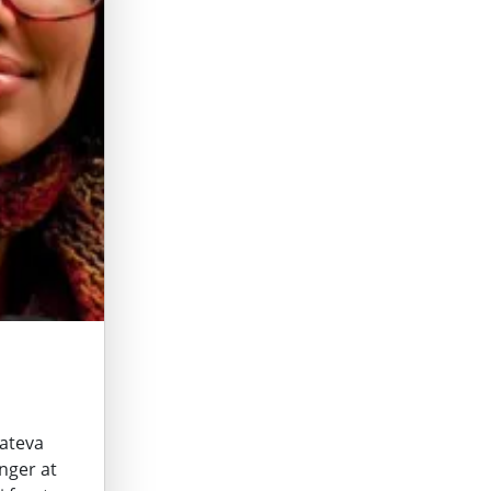
cateva
unger at