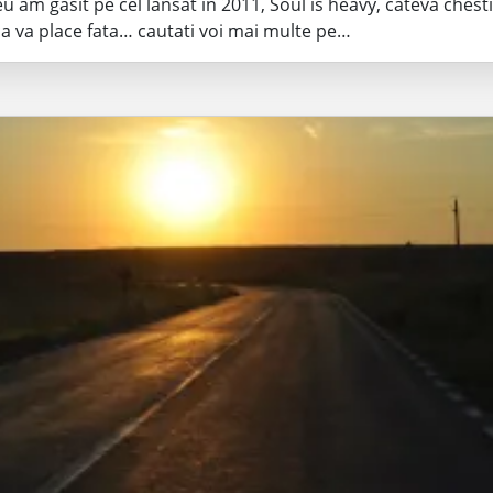
u am gasit pe cel lansat in 2011, Soul is heavy, cateva chesti
a va place fata… cautati voi mai multe pe…