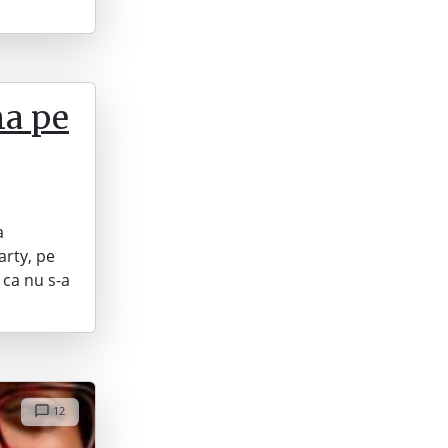
na pe
a
arty, pe
 ca nu s-a
12