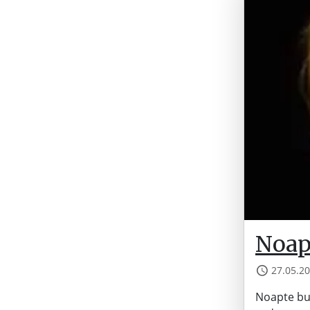
Noap
27.05.2
Noapte bu