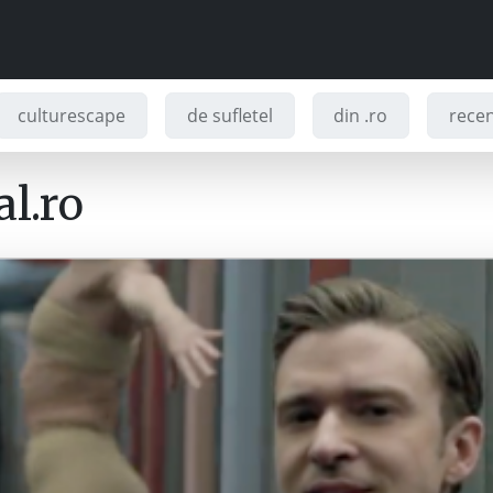
culturescape
de sufletel
din .ro
recenz
l.ro