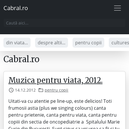
Cabral.ro
din viata...
despre altii...
pentru copii
culture
Cabral.ro
Muzica pentru viata, 2012.
14.12.2012
pentru copii
Uitati-va cu atentie pe line-up, este delicios! Toti
frumosii astia (plus we singing colours) canta
pentru prietenie, canta pentru viata, canta pentru
copiii din sectia de oncopediatrie a Spitalului Marie
Curie din Bucuresti. Sunt sigur ca vei vrea sa fii si tu