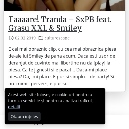
Taaaare! Tranda – SxPB feat.
Grasu XXL & Smiley
02.02.2019
culturescape
E cel mai obraznic clip, cu cea mai obraznica piesa
de-ale lui Smiley de pana acum. Daca esti usor de
deranjat de cuvinte mai libertine nu da [play] la
piesa. Ca te jignesti si e pacat… Daca-mi place
piesa? Da, imi place. E pur si simplu… de party! Si
nu-i nimic pervers, e pur si…
Acest web site folosește cookie-uri pentru a
furniza serviciile și pentru a analiza traficul,
detalii
.
Ok, am înțeles
Copyright © 2007 - 2026 Cabral.ro