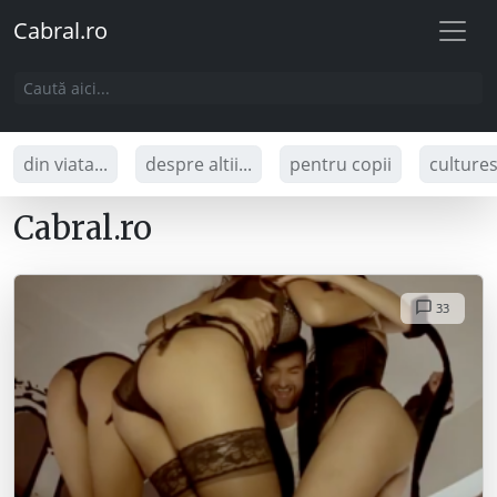
Cabral.ro
din viata...
despre altii...
pentru copii
culture
Cabral.ro
33