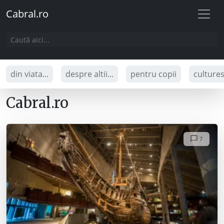
Cabral.ro
din viata...
despre altii...
pentru copii
culture
Cabral.ro
7