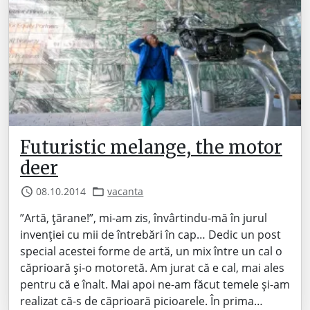
Futuristic melange, the motor
deer
08.10.2014
vacanta
”Artă, țărane!”, mi-am zis, învârtindu-mă în jurul
invenției cu mii de întrebări în cap… Dedic un post
special acestei forme de artă, un mix între un cal o
căprioară și-o motoretă. Am jurat că e cal, mai ales
pentru că e înalt. Mai apoi ne-am făcut temele și-am
realizat că-s de căprioară picioarele. În prima…