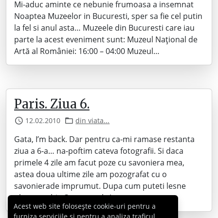
Mi-aduc aminte ce nebunie frumoasa a insemnat
Noaptea Muzeelor in Bucuresti, sper sa fie cel putin
la fel si anul asta… Muzeele din Bucuresti care iau
parte la acest eveniment sunt: Muzeul Naţional de
Artă al României: 16:00 – 04:00 Muzeul…
Paris. Ziua 6.
12.02.2010
din viata...
Gata, I’m back. Dar pentru ca-mi ramase restanta
ziua a 6-a… na-poftim cateva fotografii. Si daca
primele 4 zile am facut poze cu savoniera mea,
astea doua ultime zile am pozografat cu o
savonierade imprumut. Dupa cum puteti lesne
observa, this Canon sucks!
Acest web site folosește cookie-uri pentru a
furniza serviciile și pentru a analiza traficul,