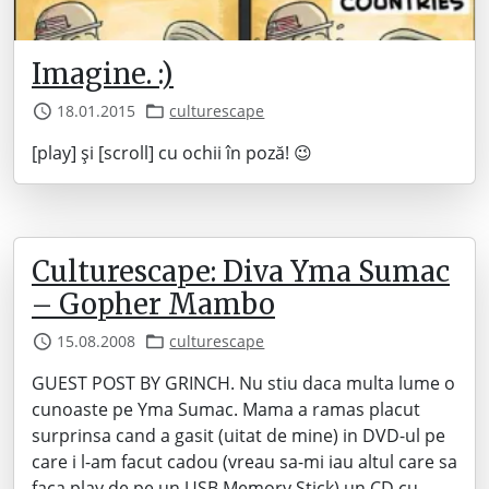
Imagine. :)
18.01.2015
culturescape
[play] și [scroll] cu ochii în poză! 😉
Culturescape: Diva Yma Sumac
– Gopher Mambo
15.08.2008
culturescape
GUEST POST BY GRINCH. Nu stiu daca multa lume o
cunoaste pe Yma Sumac. Mama a ramas placut
surprinsa cand a gasit (uitat de mine) in DVD-ul pe
care i l-am facut cadou (vreau sa-mi iau altul care sa
faca play de pe un USB Memory Stick) un CD cu