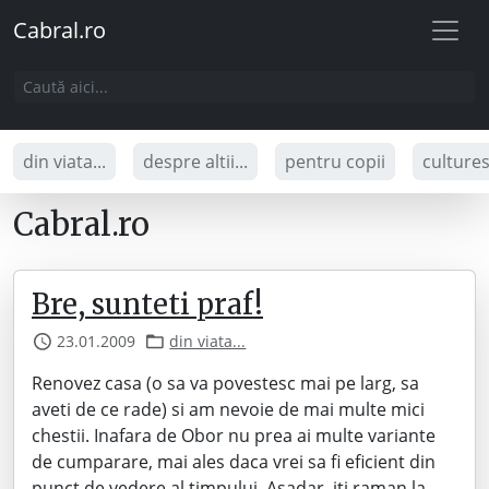
Cabral.ro
din viata...
despre altii...
pentru copii
culture
Cabral.ro
Bre, sunteti praf!
23.01.2009
din viata...
Renovez casa (o sa va povestesc mai pe larg, sa
aveti de ce rade) si am nevoie de mai multe mici
chestii. Inafara de Obor nu prea ai multe variante
de cumparare, mai ales daca vrei sa fi eficient din
punct de vedere al timpului. Asadar, iti raman la