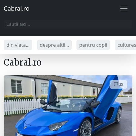
Cabral.ro
din viata...
despre altii...
pentru copii
culture
Cabral.ro
25