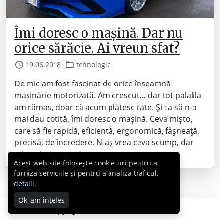
Îmi doresc o mașină. Dar nu
orice sărăcie. Ai vreun sfat?
19.06.2018
tehnologie
De mic am fost fascinat de orice înseamnă
mașinărie motorizată. Am crescut… dar tot palalila
am rămas, doar că acum plătesc rate. Și ca să n-o
mai dau cotită, îmi doresc o mașină. Ceva mișto,
care să fie rapidă, eficientă, ergonomică, fâșneață,
precisă, de încredere. N-aș vrea ceva scump, dar
mi-aș dori – totuși –…
Acest web site folosește cookie-uri pentru a
furniza serviciile și pentru a analiza traficul,
detalii
.
Ok, am înțeles
Copyright © 2007 - 2026 Cabral.ro