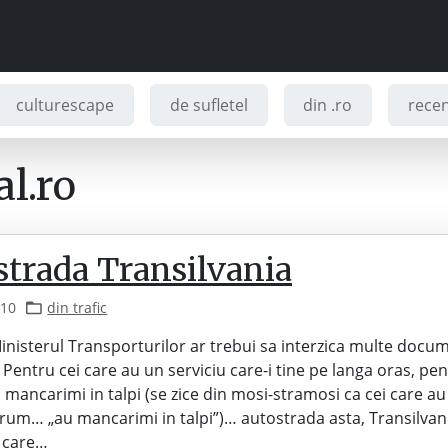
culturescape
de sufletel
din .ro
recenz
l.ro
strada Transilvania
010
din trafic
Ministerul Transporturilor ar trebui sa interzica multe docu
 Pentru cei care au un serviciu care-i tine pe langa oras, pen
 mancarimi in talpi (se zice din mosi-stramosi ca cei care au
rum… „au mancarimi in talpi”)… autostrada asta, Transilvania
e care…