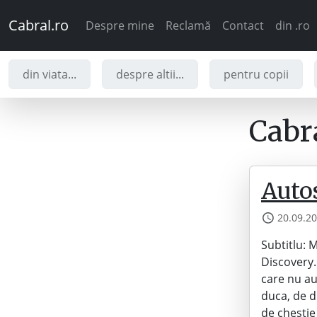
Cabral.ro
Despre mine
Reclamă
Contact
din .ro
din viata...
despre altii...
pentru copii
Cabra
Auto
20.09.2
Subtitlu: 
Discovery.
care nu au
duca, de d
de chesti