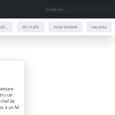
ii...
din trafic
total tembel
vacanta
mentare
tru cei
 chef de
, e un fel