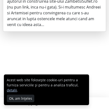
ajutorul in construirea site-ului ZambetsiSuflet.ro
(nu pun link, inca nu-i gata). Si-i multumesc Andreei
si Artemisei pentru convingerea cu care s-au
aruncat in lupta ostencele mele atunci cand am
venit cu ideea asta…
Acest web site folosește cookie-uri pentru a
furniza serviciile și pentru a analiza traficul,
detalii
.
Ok, am înțeles
Copyright © 2007 - 2026 Cabral.ro