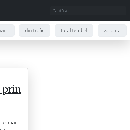
ii...
din trafic
total tembel
vacanta
 prin
 cel mai
mai