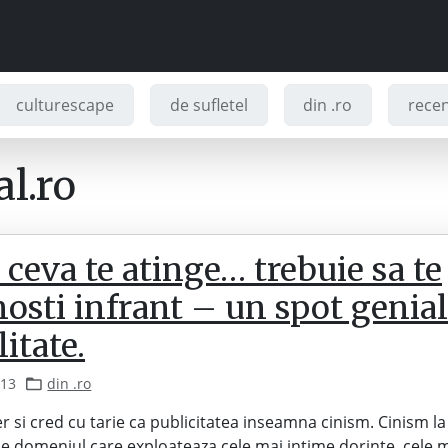
culturescape
de sufletel
din .ro
recenz
l.ro
ceva te atinge… trebuie sa te
osti infrant – un spot genial
itate.
013
din .ro
r si cred cu tarie ca publicitatea inseamna cinism. Cinism la
l, e domeniul care exploateaza cele mai intime dorinte, cele 