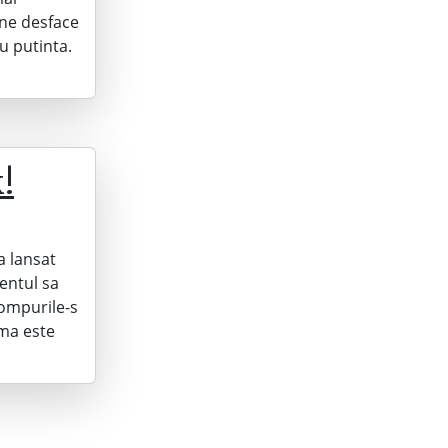
 ne desface
u putinta.
!
a lansat
entul sa
compurile-s
ema este