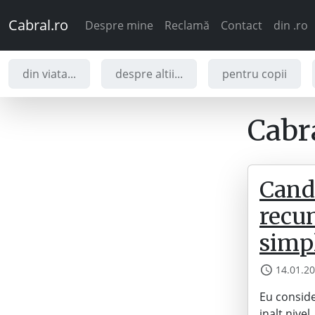
Cabral.ro
Despre mine
Reclamă
Contact
din .ro
din viata...
despre altii...
pentru copii
Cabra
Cand 
recun
simpl
14.01.2
Eu conside
inalt nive