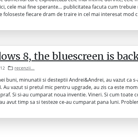
ici, cele mai fine sperante… publicitatea facuta cum trebuie
ne foloseste fiecare dram de traire in cel mai interesat mod c
ows 8, the bluescreen is back
012
recenzii...
mei buni, minunatii si desteptii Andrei&Andrei, au vazut ca s-
 Au vazut si pretul mic pentru upgrade, au zis ca este mom
 praf. Si si-au cumparat noua inventie. Vineri. Si cum toate 
-au avut timp sa si testeze ce-au cumparat pana luni. Probl