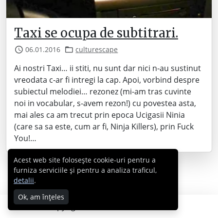
Taxi se ocupa de subtitrari.
06.01.2016
culturescape
Ai nostri Taxi… ii stiti, nu sunt dar nici n-au sustinut
vreodata c-ar fi intregi la cap. Apoi, vorbind despre
subiectul melodiei… rezonez (mi-am tras cuvinte
noi in vocabular, s-avem rezon!) cu povestea asta,
mai ales ca am trecut prin epoca Ucigasii Ninia
(care sa sa este, cum ar fi, Ninja Killers), prin Fuck
You!…
Acest web site folosește cookie-uri pentru a
furniza serviciile și pentru a analiza traficul,
detalii
.
Ok, am înțeles
Copyright © 2007 - 2026 Cabral.ro