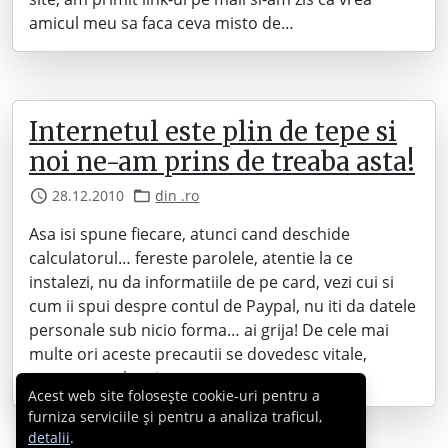
amicul meu sa faca ceva misto de…
Internetul este plin de tepe si
noi ne-am prins de treaba asta!
28.12.2010
din .ro
Asa isi spune fiecare, atunci cand deschide
calculatorul… fereste parolele, atentie la ce
instalezi, nu da informatiile de pe card, vezi cui si
cum ii spui despre contul de Paypal, nu iti da datele
personale sub nicio forma… ai grija! De cele mai
multe ori aceste precautii se dovedesc vitale,
pentru ca cel mai mare…
Acest web site folosește cookie-uri pentru a
furniza serviciile și pentru a analiza traficul,
detalii
.