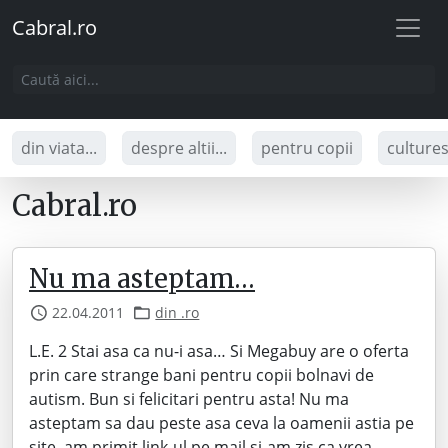
Cabral.ro
din viata...
despre altii...
pentru copii
culture
Cabral.ro
Nu ma asteptam…
22.04.2011
din .ro
L.E. 2 Stai asa ca nu-i asa… Si Megabuy are o oferta
prin care strange bani pentru copii bolnavi de
autism. Bun si felicitari pentru asta! Nu ma
asteptam sa dau peste asa ceva la oamenii astia pe
site, am primit link-ul pe mail si-am zis ca vrea