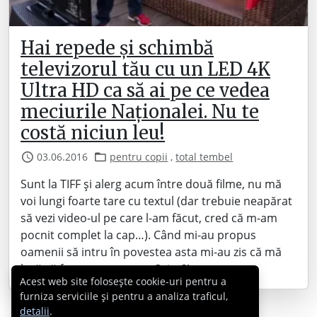
Hai repede și schimbă
televizorul tău cu un LED 4K
Ultra HD ca să ai pe ce vedea
meciurile Naționalei. Nu te
costă niciun leu!
03.06.2016
pentru copii
,
total tembel
Sunt la TIFF și alerg acum între două filme, nu mă
voi lungi foarte tare cu textul (dar trebuie neapărat
să vezi video-ul pe care l-am făcut, cred că m-am
pocnit complet la cap…). Când mi-au propus
oamenii să intru în povestea asta mi-au zis că mă
lasă să fac ce vreau eu. – Orice?!…
Acest web site folosește cookie-uri pentru a
furniza serviciile și pentru a analiza traficul,
detalii
.