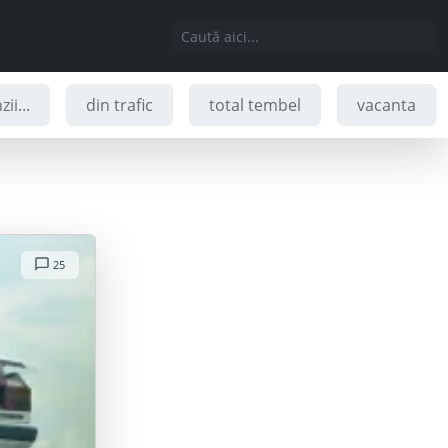
ii...
din trafic
total tembel
vacanta
25