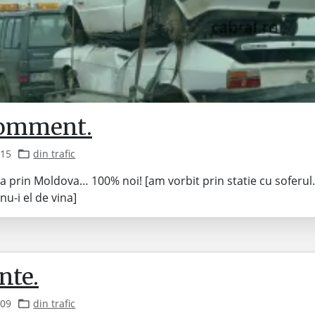
omment.
015
din trafic
va prin Moldova… 100% noi! [am vorbit prin statie cu soferul
 nu-i el de vina]
nte.
009
din trafic