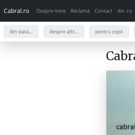
Cabral.ro
Despre mine
Reclamă
Contact
din .ro
din viata...
despre altii...
pentru copii
Cabra