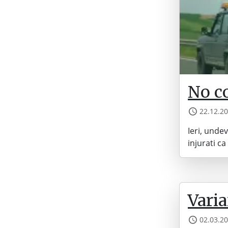
No c
22.12.2
Ieri, unde
injurati ca
Varia
02.03.2