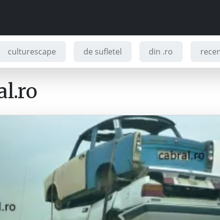
culturescape
de sufletel
din .ro
recenz
l.ro