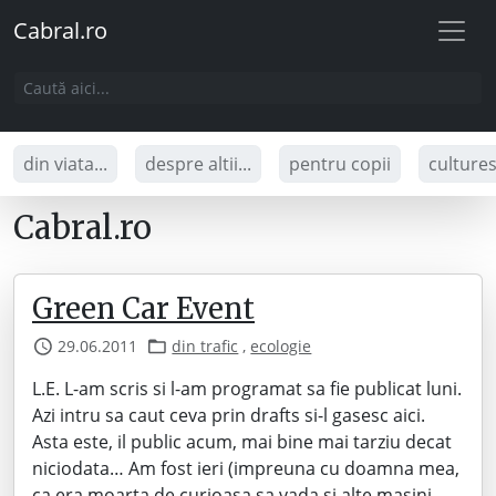
Cabral.ro
din viata...
despre altii...
pentru copii
culture
Cabral.ro
Green Car Event
29.06.2011
din trafic
,
ecologie
L.E. L-am scris si l-am programat sa fie publicat luni.
Azi intru sa caut ceva prin drafts si-l gasesc aici.
Asta este, il public acum, mai bine mai tarziu decat
niciodata… Am fost ieri (impreuna cu doamna mea,
ca era moarta de curioasa sa vada si alte masini