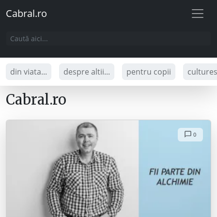
Cabral.ro
din viata...
despre altii...
pentru copii
culture
Cabral.ro
0