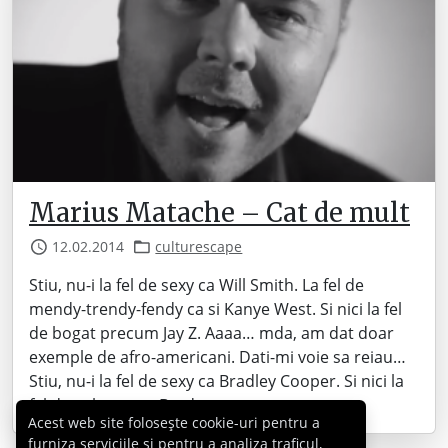
Marius Matache – Cat de mult
12.02.2014
culturescape
Stiu, nu-i la fel de sexy ca Will Smith. La fel de
mendy-trendy-fendy ca si Kanye West. Si nici la fel
de bogat precum Jay Z. Aaaa… mda, am dat doar
exemple de afro-americani. Dati-mi voie sa reiau…
Stiu, nu-i la fel de sexy ca Bradley Cooper. Si nici la
fel de culeanu ca Brad…
Acest web site folosește cookie-uri pentru a
furniza serviciile și pentru a analiza traficul,