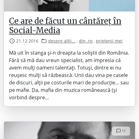
Ce are de făcut un cântăreț în
Social-Media
21.12.2016
despre altii...
,
din .ro
,
prietenii mei
Mă uit în stanga și-n dreapta la soliștii din România.
Fără să mă dau vreun specialist, am impresia că
avem mulți oameni talentați. Totuși, dintre ei nu
reușesc mulți să răzbească. Unii dau vina pe casele
de discuri, alții pe costurile mari de producție… sau
pe mafie. Da, mafia din muzica românească (și
vorbind despre…
11